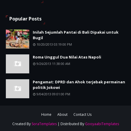
Popular Posts
Inilah Sejumlah Pantai di Bali Dipakai untuk
Bugil
10/20/2013 03:19:00 PM
Roma Unggul Dua Nilai Atas Napoli
9/26/2013 11:38:00 AM
Pengamat: DPRD dan Ahok terjebak permainan
politik Jokowi
9/04/2013 09:01:00 PM
Home
About
Contact Us
Created By
SoraTemplates
| Distributed By
GooyaabiTemplates