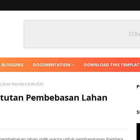
N BLOGGING
DOCUMENTATION
DOWNLOAD THIS TEMPLAT
Lahan Bandara Babullah
P
ntutan Pembebasan Lahan
S
 pembebasan lahan milik warga untuk pembangunan Bandara