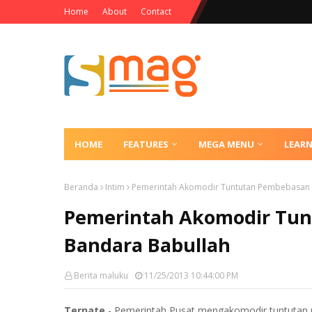
Home
About
Contact
HOME
FEATURES
MEGA MENU
LEAR
Beranda
Intim
Pemerintah Akomodir Tuntutan Pembebasan 
Pemerintah Akomodir Tu
Bandara Babullah
Berita maluku
11/25/2013 10:44:00 PM
Ternate
- Pemerintah Pusat mengakomodir tuntutan