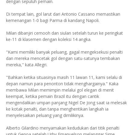
dengan sepuluh pemain.
Di tempat lain, gol larut dari Antonio Cassano memastikan
kemenangan 1-0 bagi Parma di kandang Napoli.
Milan dibanjiri cemooh dan siulan setelah turun ke peringkat
ke-11 di klasemen dengan koleksi 14 angka.
"Kami memiliki banyak peluang, gagal mengeksekusi penalti
dan mereka mencetak gol dengan satu-satunya tembakan
mereka," kata Allegri.
"Bahkan ketika situasinya masih 11 lawan 11, kami selalu di
depan namun para penonton tidak menghargainya." Kaka
membawa Milan memimpin melalui gol elegan di menit
keempat, ketika pemain Brazil itu dengan cantik
mengendalikan umpan panjang Nigel De Jong saat ia melesak
ke kotak penalti, dan tanpa menghentikan langkah ia
menyelesaikan peluang yang dimilikinya.
Alberto Gilardino menyamakan kedudukan dari titik penalti
untuk Genoa setelah Urby Emanuelson melanggar Sime