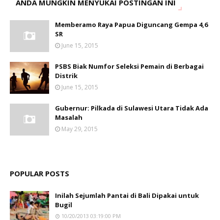
ANDA MUNGKIN MENYUKAI POSTINGAN INI
Memberamo Raya Papua Diguncang Gempa 4,6
SR
June 15, 2015
PSBS Biak Numfor Seleksi Pemain di Berbagai
Distrik
June 15, 2015
Gubernur: Pilkada di Sulawesi Utara Tidak Ada
Masalah
May 29, 2015
POPULAR POSTS
Inilah Sejumlah Pantai di Bali Dipakai untuk
Bugil
10/20/2013 03:19:00 PM