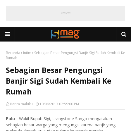
Beranda
Intim
Sebagian Besar Pengungsi Banjir Sigi Sudah Kembali Ke
Rumah
Sebagian Besar Pengungsi
Banjir Sigi Sudah Kembali Ke
Rumah
Berita maluku
10/06/2013 02:59:00 PM
Palu -
Wakil Bupati Sigi, Livingstone Sango mengatakan
sebagian besar warga yang mengungsi karena banjir yang
melanda daerah itu sudah pulang ke rumah mereka.