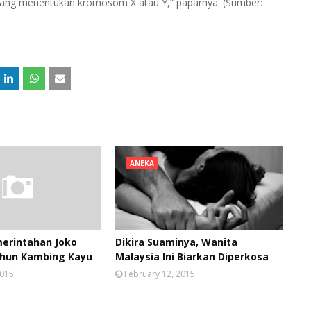
 yang menentukan kromosom X atau Y,” paparnya. (Sumber:
ANEKA
erintahan Joko
Dikira Suaminya, Wanita
ahun Kambing Kayu
Malaysia Ini Biarkan Diperkosa
2015
February 12, 2015