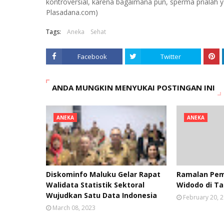
kontroversial, karena bagaimana pun, sperma prialah
Plasadana.com)
Tags:
Aneka
Sehat
Facebook
Twitter
ANDA MUNGKIN MENYUKAI POSTINGAN INI
ANEKA
ANEKA
Diskominfo Maluku Gelar Rapat
Ramalan Pem
Walidata Statistik Sektoral
Widodo di T
Wujudkan Satu Data Indonesia
February 20, 
March 08, 2023