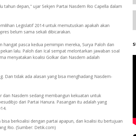
lu tahun depan," ujar Sekjen Partai Nasdem Rio Capella dalam
milihan Legislatif 2014 untuk memutuskan apakah akan
pres belum sama sekali dibicarakan.
S
an hangat pasca kedua pemimpin mereka, Surya Paloh dan
 pekan lalu. Paloh dan Ical sempat melontarkan jawaban soal
ama menyatakan koalisi Golkar dan Nasdem adalah
nting. Dan tidak ada alasan yang bisa menghadang Nasdem-
r dan Nasdem sedang membangun kekuatan untuk
udibjo dari Partai Hanura. Pasangan itu adalah yang
014.
isa berkoalisi dengan partai apapun, dan koalisi itu bertujuan
ang Rio. (Sumber: Detik.com)