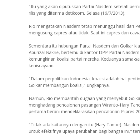
"Itu yang akan diputuskan Partai Nasdem setelah pemi
rilis yang diterima detikcom, Selasa (16/7/2013).
Rio mengatakan Nasdem tetap menunggu hasil dari Pe
mengusung capres atau tidak. Saat ini capres dan cawa
Sementara itu hubungan Partai Nasdem dan Golkar ki
Aburizal Bakrie, bertemu di kantor DPP Partai Nasdem
kemungkinan koalisi partai mereka. Keduanya sama-s
keniscayaan.
"Dalam perpolitikan Indonesia, koalisi adalah hal pe
Golkar membangun koalisi," ungkapnya.
Namun, Rio membantah dugaan yang menyebut Golka
menghadang pencalonan pasangan Wiranto-Hary Tanoes
pertama berani mendeklarasikan pencalonan Pilpres 2
"Tidak ada kaitannya dengan itu (Hary Tanoe). Nasdem b
untuk efektifnya upaya perubahan bagi bangsa ini," ter