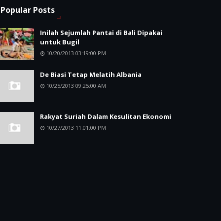
Popular Posts
Inilah Sejumlah Pantai di Bali Dipakai
untuk Bugil
10/20/2013 03:19:00 PM
De Biasi Tetap Melatih Albania
10/25/2013 09:25:00 AM
Rakyat Suriah Dalam Kesulitan Ekonomi
10/27/2013 11:01:00 PM