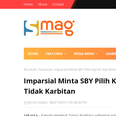
Home
About
Contact
HOME
FEATURES
MEGA MENU
LEAR
Beranda
Nasional
Imparsial Minta SBY Pilih Kapolri dari Bin
Imparsial Minta SBY Pilih 
Tidak Karbitan
Berita maluku
6/19/2013 05:48:00 PM
Jakarta
- Kapolri Jenderal Timor Pradopo sebentar l