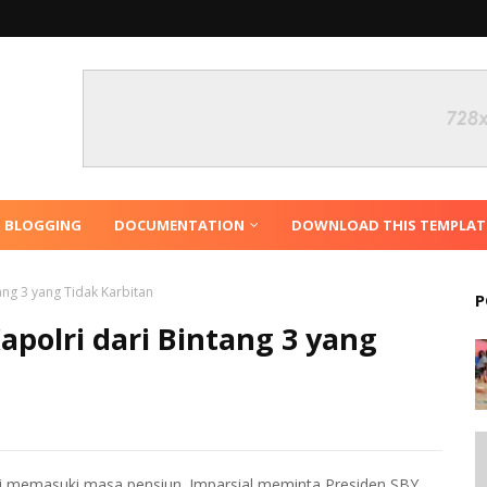
N BLOGGING
DOCUMENTATION
DOWNLOAD THIS TEMPLAT
tang 3 yang Tidak Karbitan
P
Kapolri dari Bintang 3 yang
agi memasuki masa pensiun. Imparsial meminta Presiden SBY