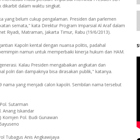
k dikarbit dalam waktu singkat.
ereka yang belum cukup pengalaman. Presiden dan parlemen
ekatan semata," kata Direktur Program Imparsial Al Araf dalam
amet Riyadi, Matraman, Jakarta Timur, Rabu (19/6/2013).
ntian Kapolri kental dengan nuansa politis, padahal
S
an pemimpin namun untuk memperbaiki kinerja hukum dan HAM.
generasi. Kalau Presiden mengabaikan angkatan dan
al polri dan dampaknya bisa dirasakan publik," katanya.
 nama yang menjadi calon kapolri. Sembilan nama tersebut
 Pol. Sutarman
. Anang Iskandar
l) Komjen Pol. Budi Gunawan
o Bayuseno
 Pol Tubagus Anis Angkawijaya