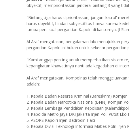
obyektif, memprioritaskan jenderal bintang 3 yang tida
"Bintang tiga harus diprioritaskan, jangan 'katrol' m
harus obyektif, hindari subyektifitas hanya karena ked
jumpa pers soal pergantian Kapolri di kantornya, Jl Sl
Al Araf mengatakan, pengalaman lalu menujukkan perga
pergantian Kapolri ini bukan untuk sekedar perganti
"Kami anggap penting untuk memperhatikan sistem re
kepangkatan khawatirnya nanti ada kegaduhan di intern
Al Araf mengatakan, Kompolnas telah menggeluarkan 9
adalah:
1. Kepala Badan Reserse Kriminal (Bareskrim) Komjen
2. Kepala Badan Narkotika Nasional (BNN) Komjen Pol
3. Kepala Lembaga Pendidikan Kepolisian (Kalemdikpo
4. Kapolda Metro Jaya DKI Jakarta Irjen Pol. Putut Ek
5. ASOPS Kapolri Irjen Badrodin Haiti
6. Kepala Divisi Teknologi Informasi Mabes Polri Irjen