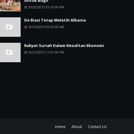
untuk Bugil
10/20/2013 03:19:00 PM
De Biasi Tetap Melatih Albania
10/25/2013 09:25:00 AM
Rakyat Suriah Dalam Kesulitan Ekonomi
10/27/2013 11:01:00 PM
Home
About
Contact Us