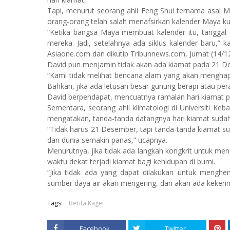
Tapi, menurut seorang ahli Feng Shui ternama asal Ma
orang-orang telah salah menafsirkan kalender Maya k
“Ketika bangsa Maya membuat kalender itu, tanggal 
mereka. Jadi, setelahnya ada siklus kalender baru,” ka
Asiaone.com dan dikutip Tribunnews.com, Jumat (14/1
David pun menjamin tidak akan ada kiamat pada 21 De
“Kami tidak melihat bencana alam yang akan menghap
Bahkan, jika ada letusan besar gunung berapi atau peran
David berpendapat, mencuatnya ramalan hari kiamat pa
Sementara, seorang ahli klimatologi di Universiti 
mengatakan, tanda-tanda datangnya hari kiamat sudah t
“Tidak harus 21 Desember, tapi tanda-tanda kiamat su
dan dunia semakin panas,” ucapnya.
Menurutnya, jika tidak ada langkah kongkrit untuk me
waktu dekat terjadi kiamat bagi kehidupan di bumi.
“Jika tidak ada yang dapat dilakukan untuk menghen
sumber daya air akan mengering, dan akan ada kekeri
Tags:
Berita Kaget
Facebook
Twitter