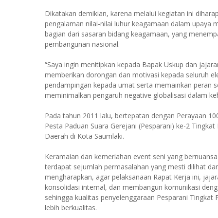
Dikatakan demikian, karena melalui kegiatan ini diha
pengalaman nilai-nilai luhur keagamaan dalam upaya
bagian dari sasaran bidang keagamaan, yang menempa
pembangunan nasional.
“Saya ingin menitipkan kepada Bapak Uskup dan jajara
memberikan dorongan dan motivasi kepada seluruh el
pendampingan kepada umat serta memainkan peran sen
meminimalkan pengaruh negative globalisasi dalam keh
Pada tahun 2011 lalu, bertepatan dengan Perayaan 100 
Pesta Paduan Suara Gerejani (Pesparani) ke-2 Tingkat
Daerah di Kota Saumlaki.
Keramaian dan kemeriahan event seni yang bernuansa r
terdapat sejumlah permasalahan yang mesti dilihat da
mengharapkan, agar pelaksanaan Rapat Kerja ini, jaj
konsolidasi internal, dan membangun komunikasi dengan
sehingga kualitas penyelenggaraan Pesparani Tingkat 
lebih berkualitas.