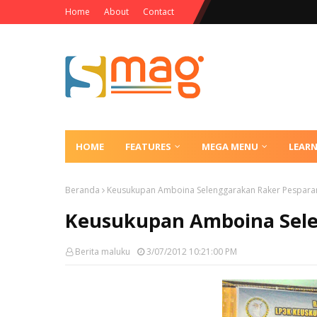
Home
About
Contact
HOME
FEATURES
MEGA MENU
LEAR
Beranda
Keusukupan Amboina Selenggarakan Raker Pespara
Keusukupan Amboina Sele
Berita maluku
3/07/2012 10:21:00 PM