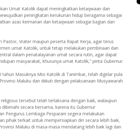
rapkan Umat Katolik dapat meningkatkan ketaqwaan dan
 mewujudkan peningkatan kerukunan hidup beragama sebagai
tkan azas keimanan dan ketaqwaan sebagai bagian dari
n Pastor, Vrater maupun peserta Rapat Kerja, agar terus
emen umat Katolik, untuk tetap melakukan pembinaan dan
tral dalam penatalayanan umat secara rutin, agar dapat
idupan masyarakat, khusunya umat Katolik,” pinta Gubernur.
tahun Masuknya Misi Katolik di Tanimbar, telah digelar pula
 Provinsi Maluku dan diikuti dengan pelaksanaan Musyawarah
eligious tersebut telah terlaksana dengan baik, walaupun
n dibenahi secara bersama, karena itu Gubernur
aran Pengurus Lembaga Pesparani segera melakukan
 pihak terkait untuk mempersiapkan diri secara lebih baik,
Provinsi Maluku di masa-masa mendatang lebih baik lagi dan