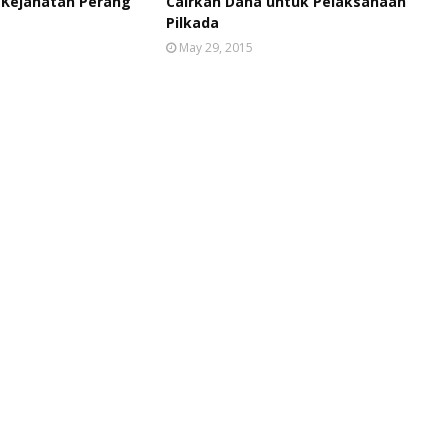
 Kejahatan Perang
Cairkan Dana untuk Pelaksanaan
Pilkada
May 29, 2015