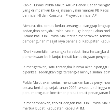
Kabid Humas Polda Malut, AKBP Hendri Badar mengatak
yang dilimpahkan ke kejaksaan yakni mantan Plt Kadis
berinisial HI dan Konsultan Proyek berinisial AP.
Menurut dia, berkas kedua tersangka dianggap lengkap 
sedangkan penyidik Polda Malut juga berjanji akan meli
Dalam kasus ini, Polda Malut telah menetapkan semb
pembangunan masjid raya Sanana di Kabupaten Kepulaua
"Dari kesembilan tersangka tersebut, lima tersangka d
pemeriksaan lebih lanjut terkait kasus dugaan penyim
Ia mengatakan, satu tersangka lainnya akan dipanggil 
diperiksa, sedangkan tiga tersangka lainnya sudah lebi
Polda Malut akan serius menuntaskan kasus penyimp
secara bertahap sejak tahun 2006 tersebut, sehingga ma
perlu meragukan komitmen polda terkait penanganan k
Ia menambahkan, terkait dengan kasus ini, Polda Malut
mertua Bupati Kabupaten Kepsul AHM.