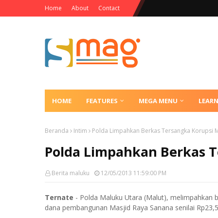
Home
About
Contact
HOME
FEATURES
MEGA MENU
LEAR
Beranda
Intim
Polda Limpahkan Berkas Tersangka Korupsi M
Polda Limpahkan Berkas T
Berita maluku
12/05/2013 11:59:00 PM
Ternate
- Polda Maluku Utara (Malut), melimpahkan 
dana pembangunan Masjid Raya Sanana senilai Rp23,5 m