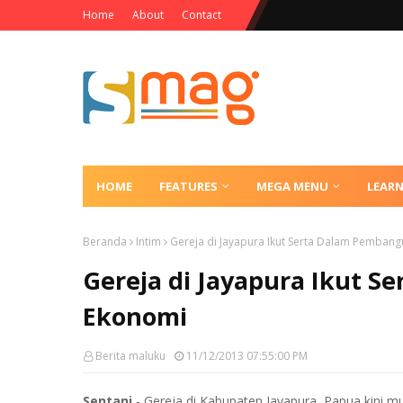
Home
About
Contact
HOME
FEATURES
MEGA MENU
LEAR
Beranda
Intim
Gereja di Jayapura Ikut Serta Dalam Pemban
Gereja di Jayapura Ikut 
Ekonomi
Berita maluku
11/12/2013 07:55:00 PM
Sentani
- Gereja di Kabupaten Jayapura, Papua kini 