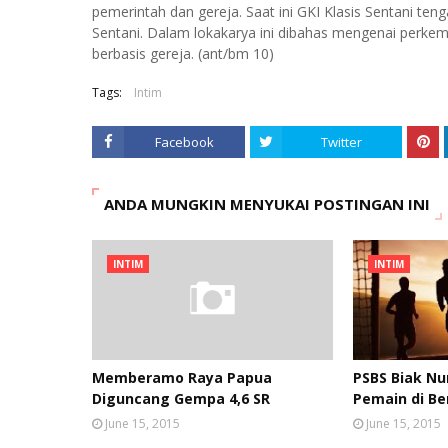
pemerintah dan gereja. Saat ini GKI Klasis Sentani ten
Sentani. Dalam lokakarya ini dibahas mengenai per
berbasis gereja. (ant/bm 10)
Tags:
Intim
Facebook
Twitter
ANDA MUNGKIN MENYUKAI POSTINGAN INI
INTIM
INTIM
Memberamo Raya Papua
PSBS Biak Nu
Diguncang Gempa 4,6 SR
Pemain di Be
June 15, 2015
June 15, 2015