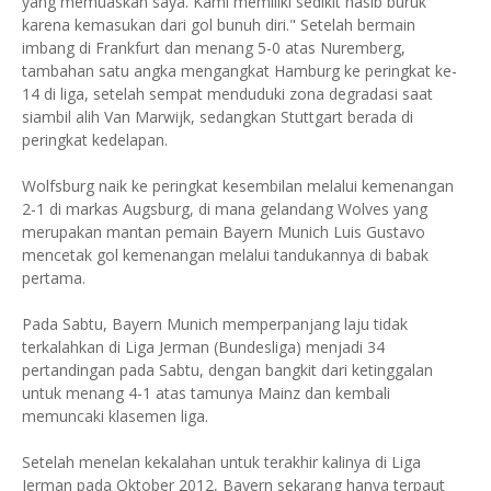
yang memuaskan saya. Kami memiliki sedikit nasib buruk
karena kemasukan dari gol bunuh diri." Setelah bermain
imbang di Frankfurt dan menang 5-0 atas Nuremberg,
tambahan satu angka mengangkat Hamburg ke peringkat ke-
14 di liga, setelah sempat menduduki zona degradasi saat
siambil alih Van Marwijk, sedangkan Stuttgart berada di
peringkat kedelapan.
Wolfsburg naik ke peringkat kesembilan melalui kemenangan
2-1 di markas Augsburg, di mana gelandang Wolves yang
merupakan mantan pemain Bayern Munich Luis Gustavo
mencetak gol kemenangan melalui tandukannya di babak
pertama.
Pada Sabtu, Bayern Munich memperpanjang laju tidak
terkalahkan di Liga Jerman (Bundesliga) menjadi 34
pertandingan pada Sabtu, dengan bangkit dari ketinggalan
untuk menang 4-1 atas tamunya Mainz dan kembali
memuncaki klasemen liga.
Setelah menelan kekalahan untuk terakhir kalinya di Liga
Jerman pada Oktober 2012, Bayern sekarang hanya terpaut