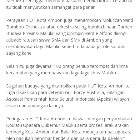
Merdeka sehingga membuat pakaian mereka kotor. Tetapi hal
itu tidak menyurutkan semangat para penari.
Perayaan HUT Kota Ambon juga menampilkan Moluccan Wind
Bamboo Orchestra atau orkestra suling bambu binaan Taman
Budaya Provinsi Maluku yang dipimpin Rentje Alfons diiringi
aubade ratusan siswa SMA dan SMK di Ambon yang
membawakan lagu Maluku seperti o la bapa ja, ole sio dan
sayang kane.
Selain itu juga diwarnai 100 orang peniup terompet dari lima
kecamatan yang membawakan lagu-lagu khas Maluku.
Suguhan budaya yang ditampilkan pada HUT Kota Ambon itu
juga disaksikan para veteran Gull Force Australia, kalangan
Asosiasi Pemerintah Kota Seluruh Indonesia (Apeksi) wilayah
enam dan undangan lainnya.
Peringatan HUT Kota Ambon itu diawali dengan penyambutan
Upulatu Upacara Gubernur Maluku serta prosesi arak-arakan
lambang Kota Ambon dari Balai Kota menuju tempat upacara
oleh pasukan pengibar bendera dan para pemuda dikelilingi