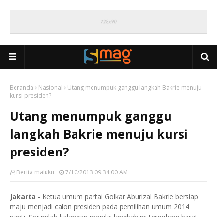
Beranda
Nasional
Utang menumpuk ganggu langkah Bakrie menuju
kursi presiden?
Utang menumpuk ganggu
langkah Bakrie menuju kursi
presiden?
Berita maluku
7/10/2013 09:34:00 AM
Jakarta
- Ketua umum partai Golkar Aburizal Bakrie bersiap
maju menjadi calon presiden pada pemilihan umum 2014
nanti. Sejumlah kalangan menilai langkah ini tergolong berat.