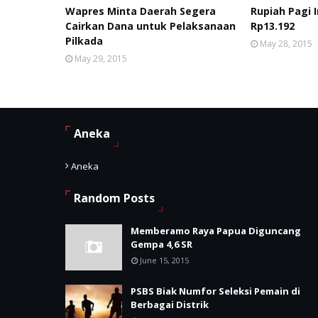
Wapres Minta Daerah Segera
Rupiah Pagi 
Cairkan Dana untuk Pelaksanaan
Rp13.192
Pilkada
May 28, 2015
May 29, 2015
Aneka
Aneka
Random Posts
Memberamo Raya Papua Diguncang
Gempa 4,6 SR
June 15, 2015
PSBS Biak Numfor Seleksi Pemain di
Berbagai Distrik