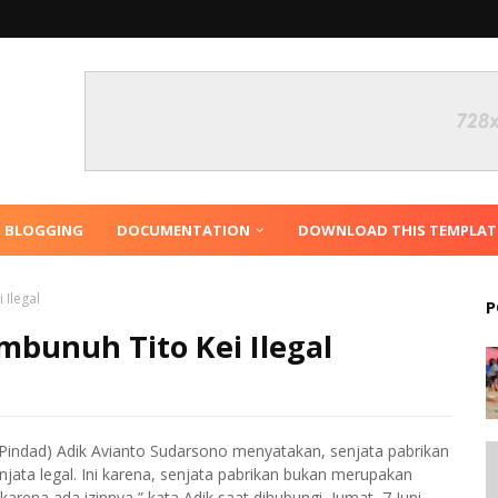
N BLOGGING
DOCUMENTATION
DOWNLOAD THIS TEMPLAT
 Ilegal
P
mbunuh Tito Kei Ilegal
(Pindad) Adik Avianto Sudarsono menyatakan, senjata pabrikan
ata legal. Ini karena, senjata pabrikan bukan merupakan
 karena ada izinnya,” kata Adik saat dihubungi, Jumat, 7 Juni