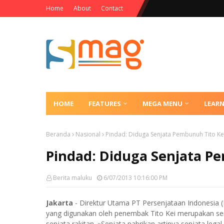
Home
About
Contact
HOME
FEATURES
MEGA MENU
LEAR
Beranda
Nasional
Pindad: Diduga Senjata Pembunuh Tito Kei
Pindad: Diduga Senjata Pe
Berita maluku
6/07/2013 10:16:00 PM
Jakarta
- Direktur Utama PT Persenjataan Indonesia 
yang digunakan oleh penembak Tito Kei merupakan senj
senjata rakitan. »Senjata pabrikan artinya senjata legal