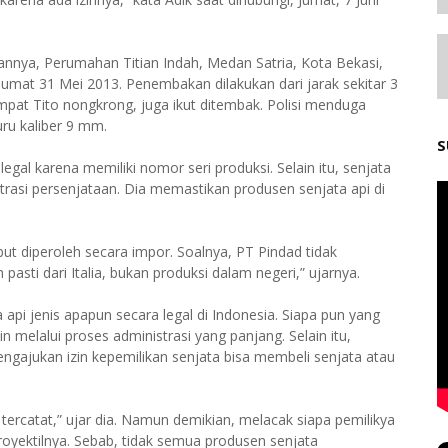
mannya, Perumahan Titian Indah, Medan Satria, Kota Bekasi,
umat 31 Mei 2013. Penembakan dilakukan dari jarak sekitar 3
empat Tito nongkrong, juga ikut ditembak. Polisi menduga
ru kaliber 9 mm.
S
legal karena memiliki nomor seri produksi. Selain itu, senjata
strasi persenjataan. Dia memastikan produsen senjata api di
but diperoleh secara impor. Soalnya, PT Pindad tidak
asti dari Italia, bukan produksi dalam negeri,” ujarnya.
pi jenis apapun secara legal di Indonesia. Siapa pun yang
elalui proses administrasi yang panjang. Selain itu,
ajukan izin kepemilikan senjata bisa membeli senjata atau
a tercatat,” ujar dia. Namun demikian, melacak siapa pemilikya
royektilnya. Sebab, tidak semua produsen senjata