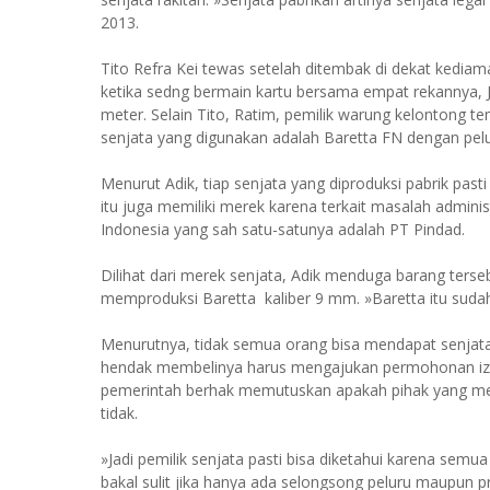
2013.
Tito Refra Kei tewas setelah ditembak di dekat kedia
ketika sedng bermain kartu bersama empat rekannya, J
meter. Selain Tito, Ratim, pemilik warung kelontong t
senjata yang digunakan adalah Baretta FN dengan pelu
Menurut Adik, tiap senjata yang diproduksi pabrik pasti 
itu juga memiliki merek karena terkait masalah admini
Indonesia yang sah satu-satunya adalah PT Pindad.
Dilihat dari merek senjata, Adik menduga barang terse
memproduksi Baretta kaliber 9 mm. »Baretta itu sudah p
Menurutnya, tidak semua orang bisa mendapat senjata a
hendak membelinya harus mengajukan permohonan izin m
pemerintah berhak memutuskan apakah pihak yang meng
tidak.
»Jadi pemilik senjata pasti bisa diketahui karena semu
bakal sulit jika hanya ada selongsong peluru maupun p