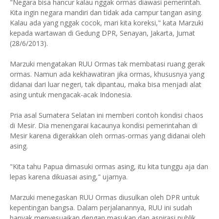
"Negara bisa hancur kalau nggak ormas diawasi pemerintah.
Kita ingin negara mandiri dan tidak ada campur tangan asing.
Kalau ada yang nggak cocok, mari kita koreksi," kata Marzuki
kepada wartawan di Gedung DPR, Senayan, Jakarta, Jumat
(28/6/2013).
Marzuki mengatakan RUU Ormas tak membatasi ruang gerak
ormas. Namun ada kekhawatiran jika ormas, khususnya yang
didanai dari luar negeri, tak dipantau, maka bisa menjadi alat
asing untuk mengacak-acak Indonesia.
Pria asal Sumatera Selatan ini memberi contoh kondisi chaos
di Mesir. Dia menengarai kacaunya kondisi pemerintahan di
Mesir karena digerakkan oleh ormas-ormas yang didanai oleh
asing.
"Kita tahu Papua dimasuki ormas asing, itu kita tunggu aja dan
lepas karena dikuasai asing," ujarnya.
Marzuki menegaskan RUU Ormas diusulkan oleh DPR untuk
kepentingan bangsa. Dalam perjalanannya, RUU ini sudah
banyak menyesuaikan dengan masukan dan aspirasi publik.