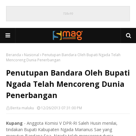
Beranda
Nasional
Penutupan Bandara Oleh Bupati Ngada Telah
Mencoreng Dunia Penerbangan
Penutupan Bandara Oleh Bupati
Ngada Telah Mencoreng Dunia
Penerbangan
Berita maluku
12/26/2013 07:31:00 PM
Kupang
- Anggota Komisi V DPR-RI Saleh Husin menilai,
tindakan Bupati Kabupaten Ngada Marianus Sae yang
menutup Bandana Soa, Ngada telah mencoreng dunia