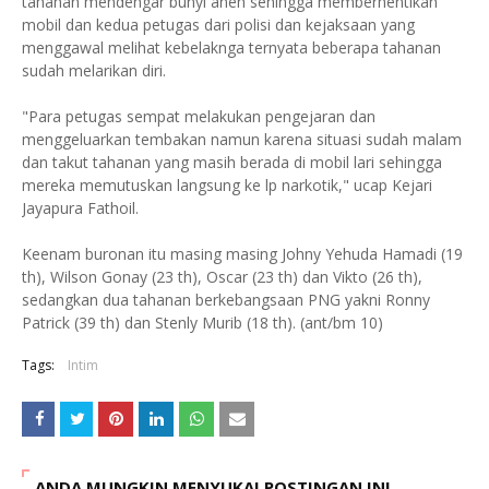
tahanan mendengar bunyi aneh sehingga memberhentikan
mobil dan kedua petugas dari polisi dan kejaksaan yang
menggawal melihat kebelaknga ternyata beberapa tahanan
sudah melarikan diri.
"Para petugas sempat melakukan pengejaran dan
menggeluarkan tembakan namun karena situasi sudah malam
dan takut tahanan yang masih berada di mobil lari sehingga
mereka memutuskan langsung ke lp narkotik," ucap Kejari
Jayapura Fathoil.
Keenam buronan itu masing masing Johny Yehuda Hamadi (19
th), Wilson Gonay (23 th), Oscar (23 th) dan Vikto (26 th),
sedangkan dua tahanan berkebangsaan PNG yakni Ronny
Patrick (39 th) dan Stenly Murib (18 th). (ant/bm 10)
Tags:
Intim
ANDA MUNGKIN MENYUKAI POSTINGAN INI